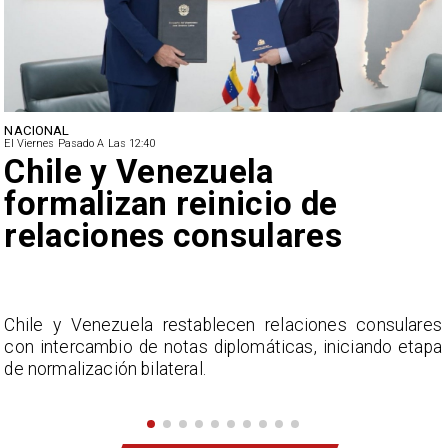
NACIONAL
El Viernes Pasado A Las 12:40
Feriantes rechazan dichos
de Camila Flores sobre
Fabiola Campillai
s
La Confederación Nacional de Ferias Libres (ASOF)
a
considera inaceptable que se refieran a Fabiola
Campillai como 'señora de feria', expresión utilizada
como descalificación.