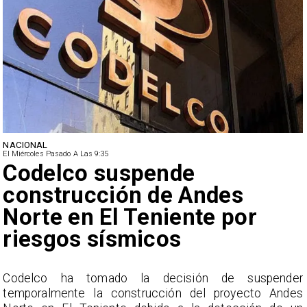
NACIONAL
El Miércoles Pasado A Las 9:35
Lluvias históricas en Chile:
ciudades alcanzan máximos
nunca vistos
r
La Dirección Meteorológica de Chile reporta
s
acumulados sin precedentes en julio y pronostica lluvias