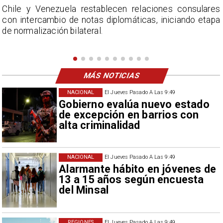
s
La Confederación Nacional de Ferias Libres (ASOF)
a
considera inaceptable que se refieran a Fabiola
Campillai como 'señora de feria', expresión utilizada
como descalificación.
MÁS NOTICIAS
NACIONAL
El Jueves Pasado A Las 9:49
Gobierno evalúa nuevo estado
de excepción en barrios con
alta criminalidad
NACIONAL
El Jueves Pasado A Las 9:49
Alarmante hábito en jóvenes de
13 a 15 años según encuesta
del Minsal
REGIONES
El Jueves Pasado A Las 9:49