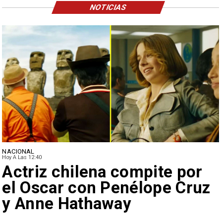
NOTICIAS
NACIONAL
Ayer A Las 9:49
Senado envía cruce
Campillai-Flores a Comisión
de Ética