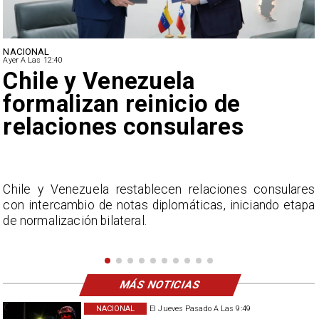
NACIONAL
Ayer A Las 12:40
Feriantes rechazan dichos
de Camila Flores sobre
Fabiola Campillai
s
La Confederación Nacional de Ferias Libres (ASOF)
a
considera inaceptable que se refieran a Fabiola
Campillai como 'señora de feria', expresión utilizada
como descalificación.
MÁS NOTICIAS
NACIONAL
El Jueves Pasado A Las 9:49