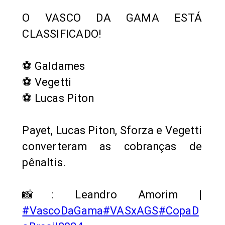
O VASCO DA GAMA ESTÁ
CLASSIFICADO!
⚽ Galdames
⚽ Vegetti
⚽ Lucas Piton
Payet, Lucas Piton, Sforza e Vegetti
converteram as cobranças de
pênaltis.
📸: Leandro Amorim |
#VascoDaGama
#VASxAGS
#CopaD