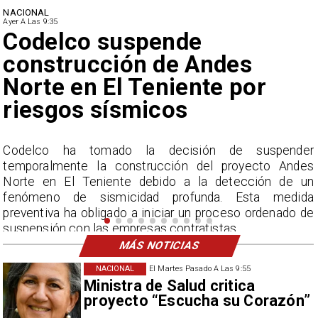
NACIONAL
Ayer A Las 9:35
pende
Lluvias histór
 de Andes
ciudades alc
eniente por
nunca vistos
icos
a decisión de suspender
La Dirección Meteoro
rucción del proyecto Andes
acumulados sin precedentes
ebido a la detección de un
por encima del promedio e
ad profunda. Esta medida
iniciar un proceso ordenado de
sas contratistas.
MÁS NOTICIAS
NACIONAL
El Martes Pasado A Las 9:55
Ministra de Salud critica
proyecto “Escucha su Corazón”