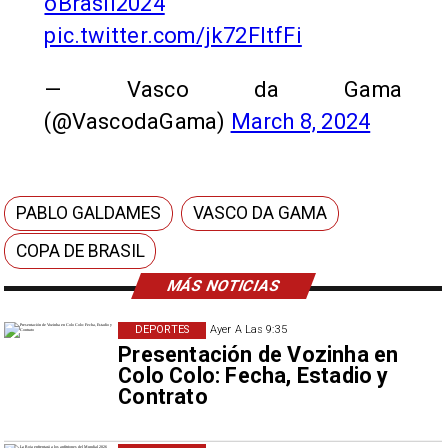
oBrasil2024
pic.twitter.com/jk72FltfFi
— Vasco da Gama
(@VascodaGama)
March 8, 2024
PABLO GALDAMES
VASCO DA GAMA
COPA DE BRASIL
MÁS NOTICIAS
DEPORTES
Ayer A Las 9:35
Presentación de Vozinha en
Colo Colo: Fecha, Estadio y
Contrato