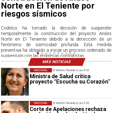
nunca vistos
r
La Dirección Meteorológica de Chile reporta
s
acumulados sin precedentes en julio y pronostica lluvias
n
por encima del promedio en agosto.
a
e
MÁS NOTICIAS
NACIONAL
El Martes Pasado A Las 9:55
Ministra de Salud critica
proyecto “Escucha su Corazón”
NACIONAL
El Martes Pasado A Las 9:55
Corte de Apelaciones rechaza