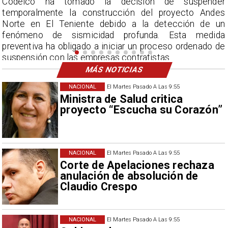
der
La Dirección Meteorológica de Chile repor
des
acumulados sin precedentes en julio y pronostica lluv
 un
por encima del promedio en agosto.
ida
o de
MÁS NOTICIAS
NACIONAL
El Martes Pasado A Las 9:55
Ministra de Salud critica
proyecto “Escucha su Corazón”
NACIONAL
El Martes Pasado A Las 9:55
Corte de Apelaciones rechaza
anulación de absolución de
Claudio Crespo
NACIONAL
El Martes Pasado A Las 9:55