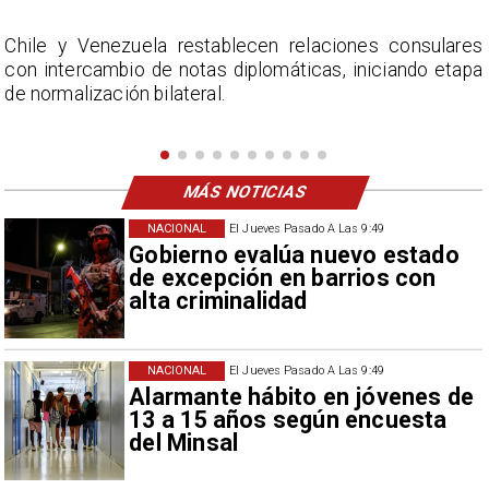
s
La Confederación Nacional de Ferias Libres (ASOF)
a
considera inaceptable que se refieran a Fabiola
Campillai como 'señora de feria', expresión utilizada
como descalificación.
MÁS NOTICIAS
NACIONAL
El Jueves Pasado A Las 9:49
Gobierno evalúa nuevo estado
de excepción en barrios con
alta criminalidad
NACIONAL
El Jueves Pasado A Las 9:49
Alarmante hábito en jóvenes de
13 a 15 años según encuesta
del Minsal