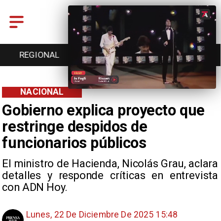
EGIONAL
ENTRETENCIÓN
DEPORTES
CU
NACIONAL
Gobierno explica proyecto que
restringe despidos de
funcionarios públicos
El ministro de Hacienda, Nicolás Grau, aclara
detalles y responde críticas en entrevista
con ADN Hoy.
Lunes, 22 De Diciembre De 2025 15:48