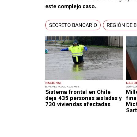
este complejo caso.
SECRETO BANCARIO
REGIÓN DE B
NACIONAL
NACIO
EL VIERNES PASADO A LAS 9:54
30/07/202
Sistema frontal en Chile
Mil
deja 435 personas aisladas y
fin
730 viviendas afectadas
Mic
Sar