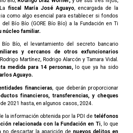
ío Bío,
Rodrigo Díaz Worner,
y de sus tres hijos,
 La
fiscal María José Aguayo
, encargada de la
ncia como algo esencial para establecer si fondos
 del Bío Bío (GORE Bío Bío) a la Fundación en Ti
 núcleo familiar.
Bío Bío, el levantamiento del secreto bancario
miliares y cercanos de otros exfuncionarios
odrigo Martínez, Rodrigo Alarcón y Tamara Vidal.
esta medida para 14 personas,
lo que ya ha sido
Carlos Aguayo.
entidades financieras
, que deberán proporcionar
ductos financieros, transferencias, y cheques
de 2021 hasta, en algunos casos, 2024.
de la información obtenida por la PDI de
teléfonos
ación relacionada con la Fundación en Ti
, lo que
a no descartar la aparición de
nuevos delitos en