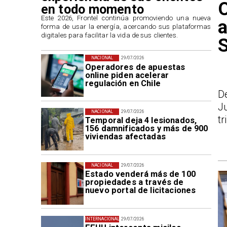
O
en todo momento
​Este 2026, Frontel continúa promoviendo una nueva
a
forma de usar la energía, acercando sus plataformas
digitales para facilitar la vida de sus clientes.
NACIONAL
29/07/2026
Operadores de apuestas
online piden acelerar
regulación en Chile
D
J
NACIONAL
29/07/2026
tr
Temporal deja 4 lesionados,
156 damnificados y más de 900
viviendas afectadas
NACIONAL
29/07/2026
Estado venderá más de 100
propiedades a través de
nuevo portal de licitaciones
INTERNACIONAL
29/07/2026