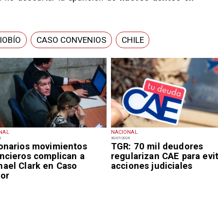
IOBÍO
CASO CONVENIOS
CHILE
NAL
NACIONAL
6
30/07/2026
lonarios movimientos
TGR: 70 mil deudores
ancieros complican a
regularizan CAE para evi
hael Clark en Caso
acciones judiciales
tor