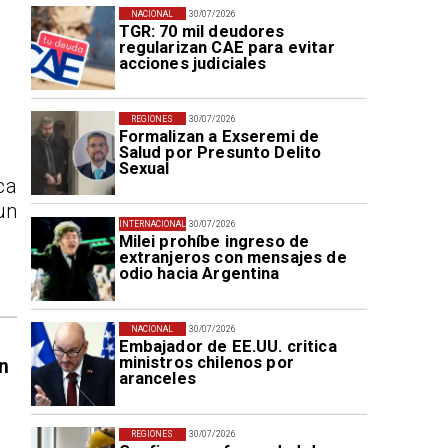
NACIONAL
30/07/2026
TGR: 70 mil deudores
regularizan CAE para evitar
acciones judiciales
REGIONES
30/07/2026
Formalizan a Exseremi de
Salud por Presunto Delito
Sexual
ca
un
INTERNACIONAL
30/07/2026
Milei prohíbe ingreso de
extranjeros con mensajes de
odio hacia Argentina
NACIONAL
30/07/2026
Embajador de EE.UU. critica
ministros chilenos por
n
aranceles
REGIONES
30/07/2026