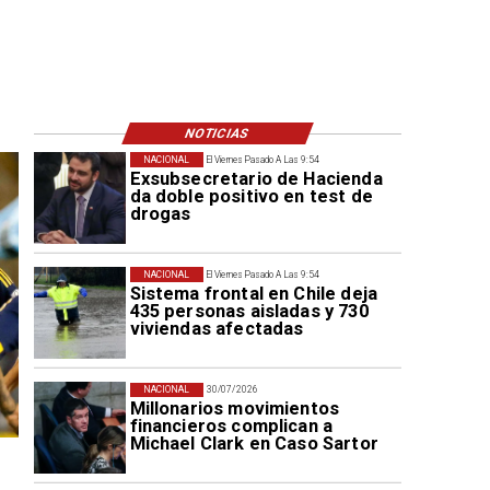
NOTICIAS
NACIONAL
El Viernes Pasado A Las 9:54
Exsubsecretario de Hacienda
da doble positivo en test de
drogas
NACIONAL
El Viernes Pasado A Las 9:54
Sistema frontal en Chile deja
435 personas aisladas y 730
viviendas afectadas
NACIONAL
30/07/2026
Millonarios movimientos
financieros complican a
Michael Clark en Caso Sartor