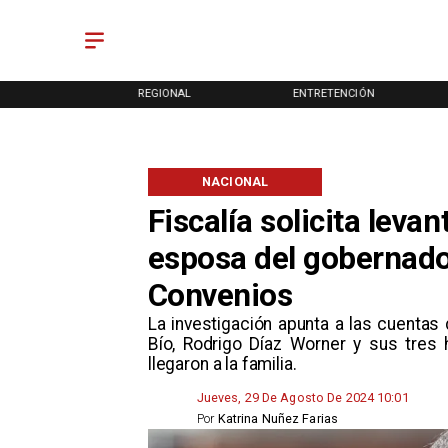
ONAL
REGIONAL
ENTRETENCIÓN
NACIONAL
Fiscalía solicita leva
esposa del gobernado
Convenios
​La investigación apunta a las cuenta
Bío, Rodrigo Díaz Worner y sus tres 
llegaron a la familia.
Jueves, 29 De Agosto De 2024 10:01
Por
Katrina Nuñez Farias