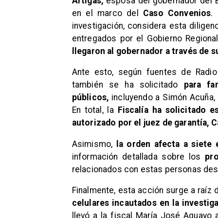
Artigas,
esposa del gobernador del B
en el marco del
Caso Convenios
.
investigación, considera esta dilige
entregados por el Gobierno Regional
llegaron al gobernador a través de su
Ante esto, según fuentes de Radio 
también se ha solicitado
para fa
públicos,
incluyendo a Simón Acuña, R
En total, la
Fiscalía ha solicitado 
autorizado por el
juez de garantía, 
Asimismo,
la orden afecta a siete 
información detallada sobre los
pro
relacionados con estas personas des
Finalmente, esta acción surge a raíz 
celulares incautados en la investig
llevó a la fiscal María José Aguayo 