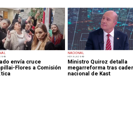
NAL
NACIONAL
 9:49
HOY A LAS 9:49
ado envía cruce
Ministro Quiroz detalla
illai-Flores a Comisión
megarreforma tras cade
tica
nacional de Kast