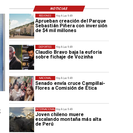
NOTICIAS
REGIONES
Hoy A Las 9:49
Aprueban creación del Parque
Sebastián Piñera con inversión
de $4 mil millones
DEPORTES
Hoy A Las 9:49
Claudio Bravo baja la euforia
sobre fichaje de Vozinha
NACIONAL
Hoy A Las 9:49
Senado envía cruce Campillai-
Flores a Comisión de Ética
s
INTERNACIONAL
Hoy A Las 9:49
Joven chileno muere
escalando montaña más alta
de Perú