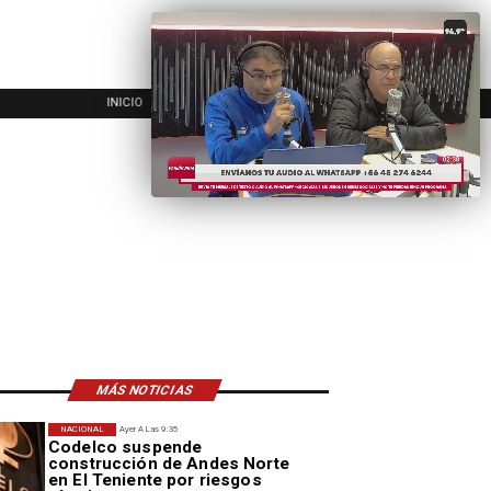
INICIO
ANGOL
REG
MÁS NOTICIAS
NACIONAL
Ayer A Las 9:35
Codelco suspende
construcción de Andes Norte
en El Teniente por riesgos