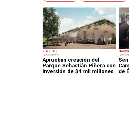
REGIONES
NACIO
HOY A LAS 9:49
HOY A LAS
Aprueban creación del
Sen
Parque Sebastián Piñera con
Camp
inversión de $4 mil millones
de É