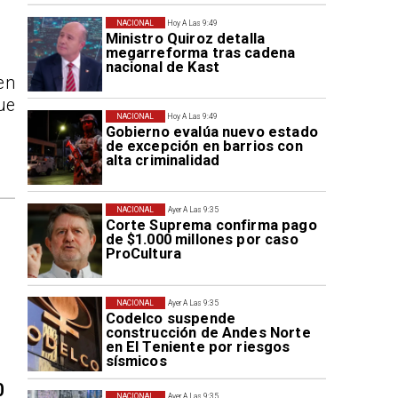
NACIONAL
Hoy A Las 9:49
Ministro Quiroz detalla
megarreforma tras cadena
nacional de Kast
en
ue
NACIONAL
Hoy A Las 9:49
Gobierno evalúa nuevo estado
de excepción en barrios con
alta criminalidad
NACIONAL
Ayer A Las 9:35
Corte Suprema confirma pago
de $1.000 millones por caso
ProCultura
NACIONAL
Ayer A Las 9:35
Codelco suspende
construcción de Andes Norte
en El Teniente por riesgos
sísmicos
0
NACIONAL
Ayer A Las 9:35