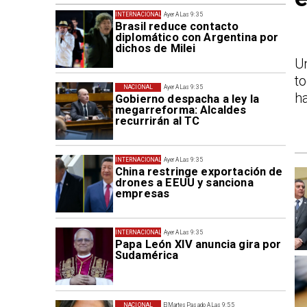
INTERNACIONAL
Ayer A Las 9:35
Brasil reduce contacto
diplomático con Argentina por
dichos de Milei
U
t
NACIONAL
Ayer A Las 9:35
ha
Gobierno despacha a ley la
megarreforma: Alcaldes
recurrirán al TC
INTERNACIONAL
Ayer A Las 9:35
China restringe exportación de
drones a EEUU y sanciona
empresas
INTERNACIONAL
Ayer A Las 9:35
Papa León XIV anuncia gira por
Sudamérica
NACIONAL
El Martes Pasado A Las 9:55