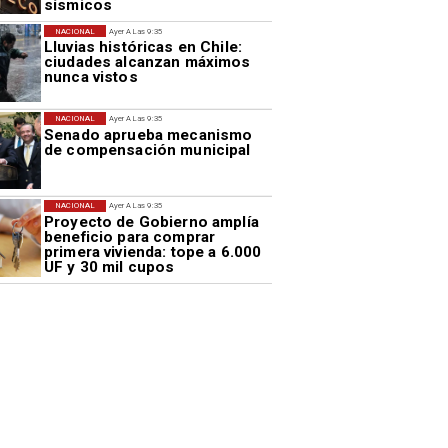
sísmicos
NACIONAL
Ayer A Las 9:35
Lluvias históricas en Chile:
ciudades alcanzan máximos
nunca vistos
NACIONAL
Ayer A Las 9:35
Senado aprueba mecanismo
de compensación municipal
NACIONAL
Ayer A Las 9:35
Proyecto de Gobierno amplía
beneficio para comprar
primera vivienda: tope a 6.000
UF y 30 mil cupos