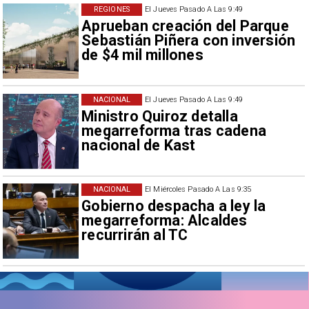
REGIONES
El Jueves Pasado A Las 9:49
Aprueban creación del Parque
Sebastián Piñera con inversión
de $4 mil millones
NACIONAL
El Jueves Pasado A Las 9:49
Ministro Quiroz detalla
megarreforma tras cadena
nacional de Kast
NACIONAL
El Miércoles Pasado A Las 9:35
Gobierno despacha a ley la
megarreforma: Alcaldes
recurrirán al TC