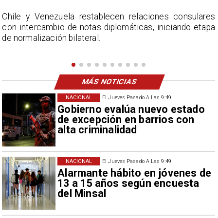
s
La Confederación Nacional de Ferias Libres (ASOF)
a
considera inaceptable que se refieran a Fabiola
Campillai como 'señora de feria', expresión utilizada
como descalificación.
MÁS NOTICIAS
NACIONAL
El Jueves Pasado A Las 9:49
Gobierno evalúa nuevo estado
de excepción en barrios con
alta criminalidad
NACIONAL
El Jueves Pasado A Las 9:49
Alarmante hábito en jóvenes de
13 a 15 años según encuesta
del Minsal