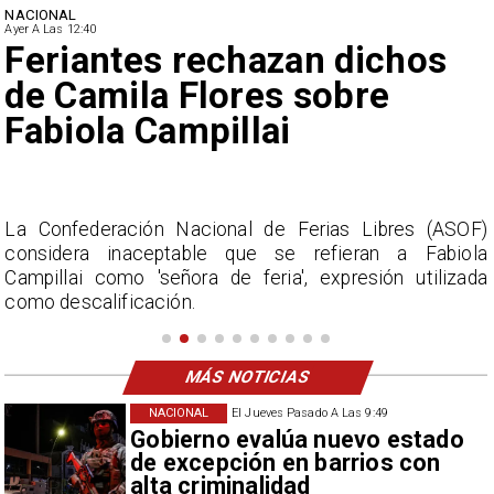
NACIONAL
Ayer A Las 12:40
Proyecto propone sumar
feriado el 17 de septiembre
para Fiestas Patrias
)
La diputada Zandra Parisi propuso declarar feriado legal
a
el jueves 17 de septiembre de 2026, por única vez.
a
MÁS NOTICIAS
NACIONAL
El Jueves Pasado A Las 9:49
Gobierno evalúa nuevo estado
de excepción en barrios con
alta criminalidad