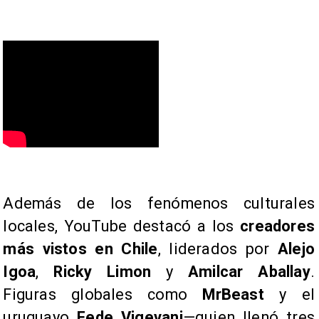
Además de los fenómenos culturales
locales, YouTube destacó a los
creadores
más vistos en Chile
, liderados por
Alejo
Igoa
,
Ricky Limon
y
Amilcar Aballay
.
Figuras globales como
MrBeast
y el
uruguayo
Fede Vigevani
—quien llenó tres