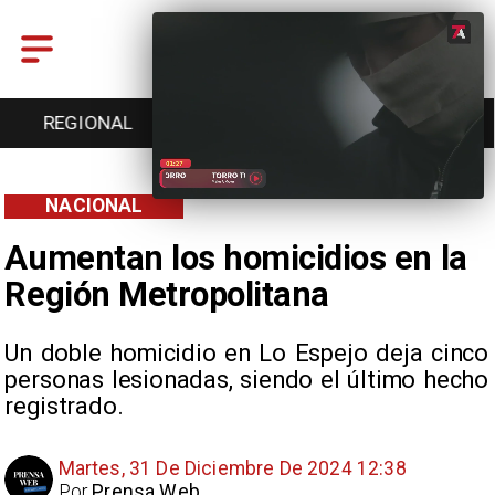
ENTRETENCIÓN
DEPORTES
CULTURA
NACIONAL
Aumentan los homicidios en la
Región Metropolitana
Un doble homicidio en Lo Espejo deja cinco
personas lesionadas, siendo el último hecho
registrado.
Martes, 31 De Diciembre De 2024 12:38
Por
Prensa Web