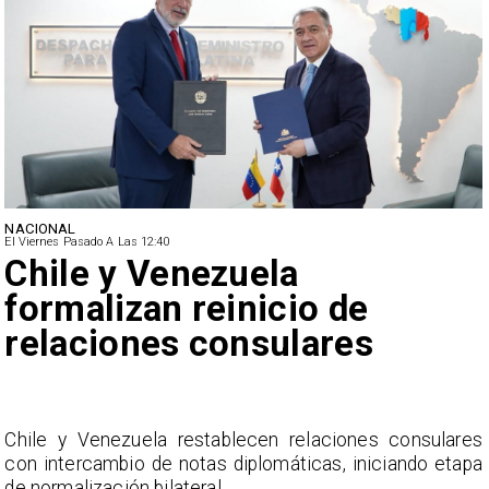
NACIONAL
El Viernes Pasado A Las 12:40
Feriantes rechazan dichos
de Camila Flores sobre
Fabiola Campillai
s
La Confederación Nacional de Ferias Libres (ASOF)
a
considera inaceptable que se refieran a Fabiola
Campillai como 'señora de feria', expresión utilizada