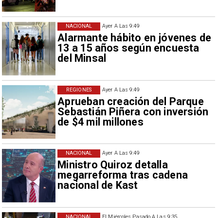
NACIONAL
Ayer A Las 9:49
Alarmante hábito en jóvenes de
13 a 15 años según encuesta
del Minsal
REGIONES
Ayer A Las 9:49
Aprueban creación del Parque
Sebastián Piñera con inversión
de $4 mil millones
NACIONAL
Ayer A Las 9:49
Ministro Quiroz detalla
megarreforma tras cadena
nacional de Kast
NACIONAL
El Miércoles Pasado A Las 9:35