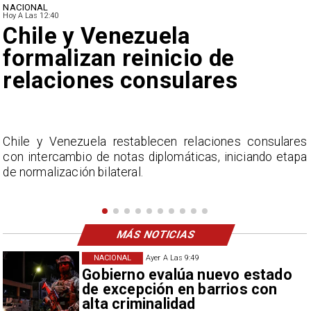
NACIONAL
Hoy A Las 12:40
Feriantes rechazan dichos
de Camila Flores sobre
Fabiola Campillai
s
La Confederación Nacional de Ferias Libres (ASOF)
a
considera inaceptable que se refieran a Fabiola
Campillai como 'señora de feria', expresión utilizada
como descalificación.
MÁS NOTICIAS
NACIONAL
Ayer A Las 9:49
Gobierno evalúa nuevo estado
de excepción en barrios con
alta criminalidad