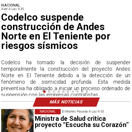
NACIONAL
Ayer A Las 9:35
Lluvias históricas en Chile:
ciudades alcanzan máximos
nunca vistos
r
La Dirección Meteorológica de Chile reporta
s
acumulados sin precedentes en julio y pronostica lluvias
n
por encima del promedio en agosto.
a
e
MÁS NOTICIAS
NACIONAL
El Martes Pasado A Las 9:55
Ministra de Salud critica
proyecto “Escucha su Corazón”