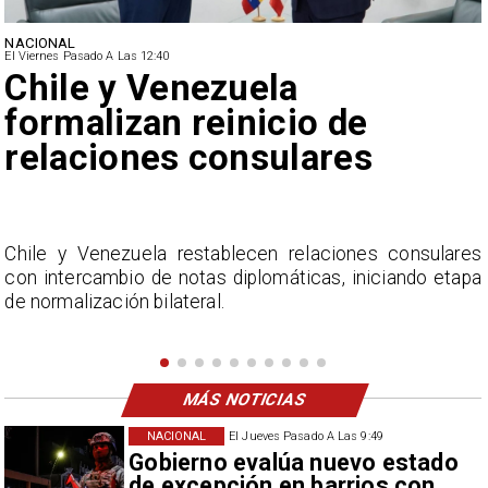
NACIONAL
El Viernes Pasado A Las 12:40
Feriantes rechazan dichos
de Camila Flores sobre
Fabiola Campillai
s
La Confederación Nacional de Ferias Libres (ASOF)
a
considera inaceptable que se refieran a Fabiola
Campillai como 'señora de feria', expresión utilizada
como descalificación.
MÁS NOTICIAS
NACIONAL
El Jueves Pasado A Las 9:49
Gobierno evalúa nuevo estado
de excepción en barrios con