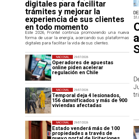
digitales para facilitar
trámites y mejorar la
DE
experiencia de sus clientes
31
O
en todo momento
​Este 2026, Frontel continúa promoviendo una nueva
a
forma de usar la energía, acercando sus plataformas
digitales para facilitar la vida de sus clientes.
NACIONAL
29/07/2026
Operadores de apuestas
online piden acelerar
regulación en Chile
D
J
NACIONAL
29/07/2026
tr
Temporal deja 4 lesionados,
156 damnificados y más de 900
viviendas afectadas
NACIONAL
29/07/2026
Estado venderá más de 100
propiedades a través de
nuevo portal de licitaciones