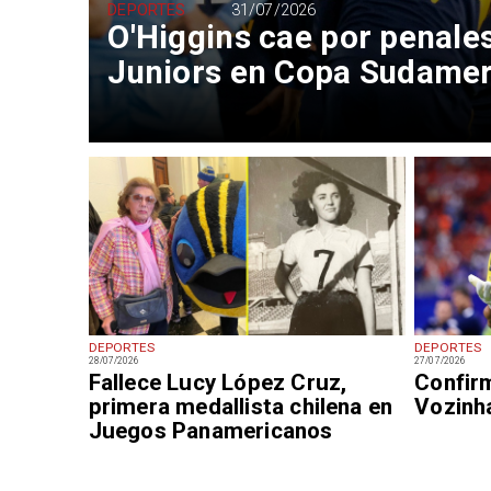
DEPORTES
31/07/2026
O'Higgins cae por penale
Juniors en Copa Sudame
DEPORTES
DEPORTES
28/07/2026
27/07/2026
Fallece Lucy López Cruz,
Confirm
primera medallista chilena en
Vozinh
Juegos Panamericanos