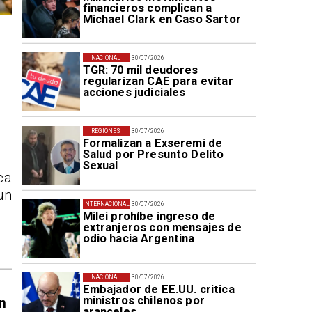
financieros complican a
Michael Clark en Caso Sartor
NACIONAL
30/07/2026
TGR: 70 mil deudores
regularizan CAE para evitar
acciones judiciales
REGIONES
30/07/2026
Formalizan a Exseremi de
Salud por Presunto Delito
Sexual
ca
un
INTERNACIONAL
30/07/2026
Milei prohíbe ingreso de
extranjeros con mensajes de
odio hacia Argentina
NACIONAL
30/07/2026
Embajador de EE.UU. critica
ministros chilenos por
n
aranceles