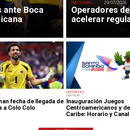
NACIONAL
29/07/2026
s ante Boca
Operadores de
ricana
acelerar regul
DEPORTES
23/07/2026
an fecha de llegada de
Inauguración Juegos
a a Colo Colo
Centroamericanos y de
Caribe: Horario y Canal