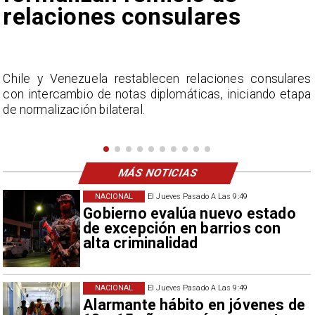
Fabiola Campillai
lares
La Confederación Nacional de Ferias Libres (A
etapa
considera inaceptable que se refieran a Fabi
Campillai como 'señora de feria', expresión utili
como descalificación.
MÁS NOTICIAS
NACIONAL
El Jueves Pasado A Las 9:49
Gobierno evalúa nuevo estado
de excepción en barrios con
alta criminalidad
NACIONAL
El Jueves Pasado A Las 9:49
Alarmante hábito en jóvenes de