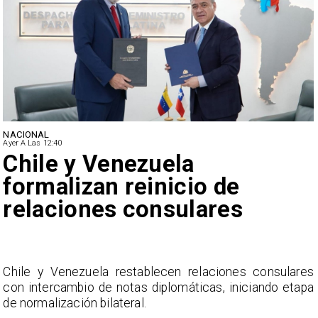
NACIONAL
Ayer A Las 12:40
Feriantes rechazan dichos
de Camila Flores sobre
Fabiola Campillai
s
La Confederación Nacional de Ferias Libres (ASOF)
a
considera inaceptable que se refieran a Fabiola
Campillai como 'señora de feria', expresión utilizada