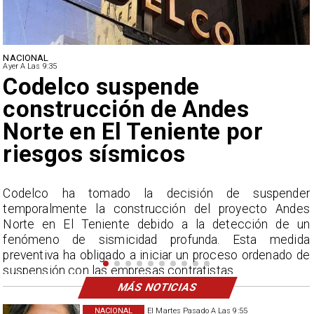
NACIONAL
Ayer A Las 9:35
Lluvias históricas en Chile:
ciudades alcanzan máximos
nunca vistos
r
La Dirección Meteorológica de Chile reporta
s
acumulados sin precedentes en julio y pronostica lluvias
n
por encima del promedio en agosto.
a
e
MÁS NOTICIAS
NACIONAL
El Martes Pasado A Las 9:55