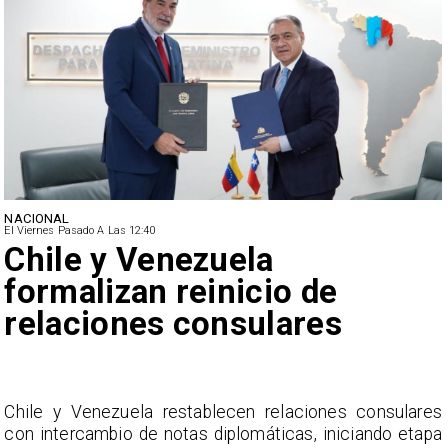
NACIONAL
El Viernes Pasado A Las 12:40
Feriantes rechazan dichos
de Camila Flores sobre
Fabiola Campillai
s
La Confederación Nacional de Ferias Libres (ASOF)
a
considera inaceptable que se refieran a Fabiola