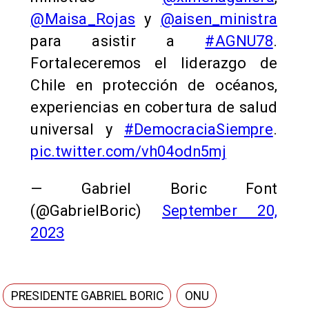
@Maisa_Rojas
y
@aisen_ministra
para asistir a
#AGNU78
.
Fortaleceremos el liderazgo de
Chile en protección de océanos,
experiencias en cobertura de salud
universal y
#DemocraciaSiempre
.
pic.twitter.com/vh04odn5mj
— Gabriel Boric Font
(@GabrielBoric)
September 20,
2023
PRESIDENTE GABRIEL BORIC
ONU