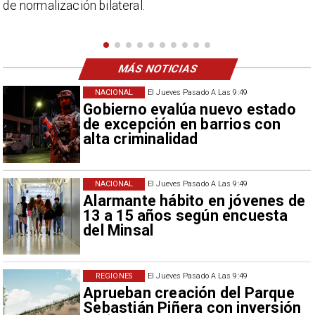
Campillai como 'señora de feria', expresión utilizada
como descalificación.
MÁS NOTICIAS
NACIONAL
El Jueves Pasado A Las 9:49
Gobierno evalúa nuevo estado
de excepción en barrios con
alta criminalidad
NACIONAL
El Jueves Pasado A Las 9:49
Alarmante hábito en jóvenes de
13 a 15 años según encuesta
del Minsal
REGIONES
El Jueves Pasado A Las 9:49
Aprueban creación del Parque
Sebastián Piñera con inversión