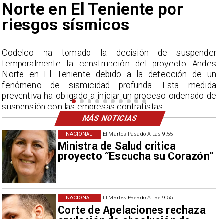
nunca vistos
r
La Dirección Meteorológica de Chile reporta
s
acumulados sin precedentes en julio y pronostica lluvias
n
por encima del promedio en agosto.
a
e
MÁS NOTICIAS
NACIONAL
El Martes Pasado A Las 9:55
Ministra de Salud critica
proyecto “Escucha su Corazón”
NACIONAL
El Martes Pasado A Las 9:55
Corte de Apelaciones rechaza