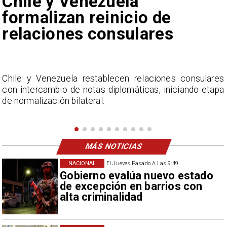
Feriantes rechazan dichos
de Camila Flores sobre
Fabiola Campillai
s
La Confederación Nacional de Ferias Libres (ASOF)
a
considera inaceptable que se refieran a Fabiola
Campillai como 'señora de feria', expresión utilizada
como descalificación.
MÁS NOTICIAS
NACIONAL
El Jueves Pasado A Las 9:49
Gobierno evalúa nuevo estado
de excepción en barrios con
alta criminalidad