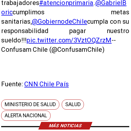
trabajadores
#atencionprimaria
.
@GabrielB
oric
cumplimos metas
sanitarias,
@GobiernodeChile
cumpla con su
responsabilidad pagar nuestro
sueldo!!!
pic.twitter.com/3VztOQZrzM
--
Confusam Chile (@ConfusamChile)
Fuente:
CNN Chile País
MINISTERIO DE SALUD
SALUD
ALERTA NACIONAL
MÁS NOTICIAS