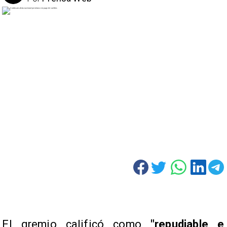
El gremio calificó como
"repudiable e