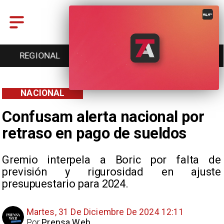
ONAL
ENTRETENCIÓN
DEPORTES
CULTU
NACIONAL
Confusam alerta nacional por
retraso en pago de sueldos
Gremio interpela a Boric por falta de
previsión y rigurosidad en ajuste
presupuestario para 2024.
Martes, 31 De Diciembre De 2024 12:11
Por
Prensa Web