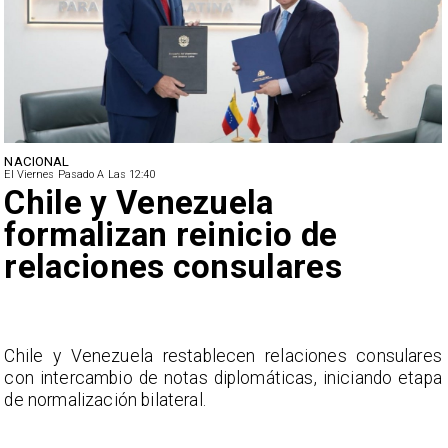
NACIONAL
El Viernes Pasado A Las 12:40
Feriantes rechazan dichos
de Camila Flores sobre
Fabiola Campillai
s
La Confederación Nacional de Ferias Libres (ASOF)
a
considera inaceptable que se refieran a Fabiola
Campillai como 'señora de feria', expresión utilizada
como descalificación.