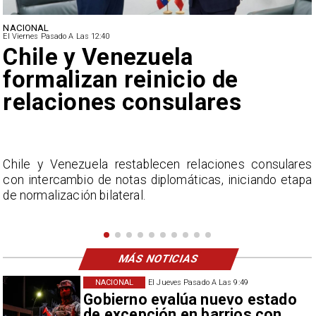
NACIONAL
El Viernes Pasado A Las 12:40
Feriantes rechazan dichos
de Camila Flores sobre
Fabiola Campillai
s
La Confederación Nacional de Ferias Libres (ASOF)
a
considera inaceptable que se refieran a Fabiola
Campillai como 'señora de feria', expresión utilizada
como descalificación.
MÁS NOTICIAS
NACIONAL
El Jueves Pasado A Las 9:49
Gobierno evalúa nuevo estado
de excepción en barrios con