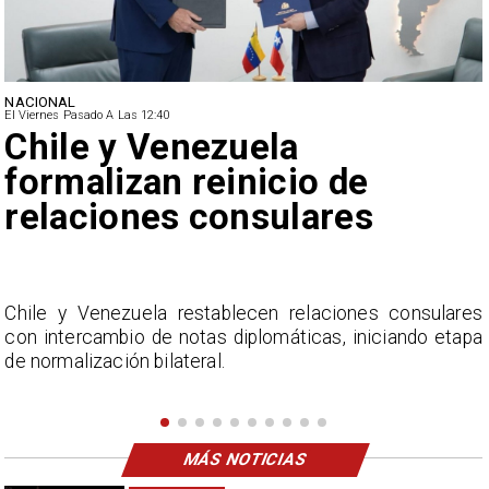
NACIONAL
El Viernes Pasado A Las 12:40
Feriantes rechazan dichos
de Camila Flores sobre
Fabiola Campillai
s
La Confederación Nacional de Ferias Libres (ASOF)
a
considera inaceptable que se refieran a Fabiola
Campillai como 'señora de feria', expresión utilizada
como descalificación.
MÁS NOTICIAS