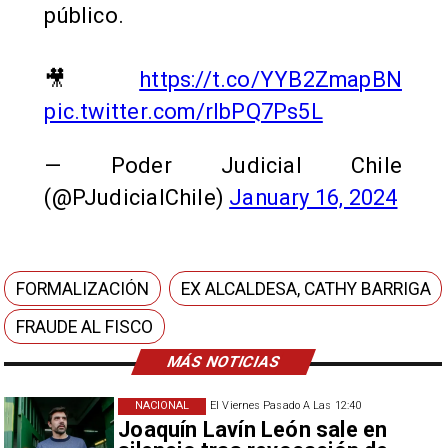
público.
🎥
https://t.co/YYB2ZmapBN
pic.twitter.com/rIbPQ7Ps5L
— Poder Judicial Chile
(@PJudicialChile)
January 16, 2024
FORMALIZACIÓN
EX ALCALDESA, CATHY BARRIGA
FRAUDE AL FISCO
MÁS NOTICIAS
NACIONAL
El Viernes Pasado A Las 12:40
Joaquín Lavín León sale en