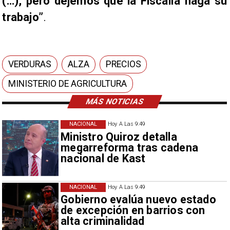
(…), pero dejemos que la Fiscalía haga su
trabajo”
.
VERDURAS
ALZA
PRECIOS
MINISTERIO DE AGRICULTURA
MÁS NOTICIAS
NACIONAL
Hoy A Las 9:49
Ministro Quiroz detalla
megarreforma tras cadena
nacional de Kast
NACIONAL
Hoy A Las 9:49
Gobierno evalúa nuevo estado
de excepción en barrios con
alta criminalidad