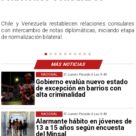
s
La Confederación Nacional de Ferias Libres (ASOF)
a
considera inaceptable que se refieran a Fabiola
Campillai como 'señora de feria', expresión utilizada
como descalificación.
MÁS NOTICIAS
NACIONAL
El Jueves Pasado A Las 9:49
Gobierno evalúa nuevo estado
de excepción en barrios con
alta criminalidad
NACIONAL
El Jueves Pasado A Las 9:49
Alarmante hábito en jóvenes de
13 a 15 años según encuesta
del Minsal