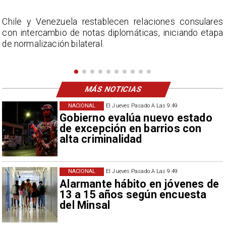
s
La Confederación Nacional de Ferias Libres (ASOF)
a
considera inaceptable que se refieran a Fabiola
Campillai como 'señora de feria', expresión utilizada
como descalificación.
MÁS NOTICIAS
NACIONAL
El Jueves Pasado A Las 9:49
Gobierno evalúa nuevo estado
de excepción en barrios con
alta criminalidad
NACIONAL
El Jueves Pasado A Las 9:49
Alarmante hábito en jóvenes de
13 a 15 años según encuesta
del Minsal