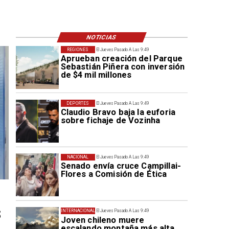
NOTICIAS
REGIONES
El Jueves Pasado A Las 9:49
Aprueban creación del Parque
Sebastián Piñera con inversión
de $4 mil millones
DEPORTES
El Jueves Pasado A Las 9:49
Claudio Bravo baja la euforia
sobre fichaje de Vozinha
NACIONAL
El Jueves Pasado A Las 9:49
Senado envía cruce Campillai-
Flores a Comisión de Ética
s
INTERNACIONAL
El Jueves Pasado A Las 9:49
Joven chileno muere
escalando montaña más alta