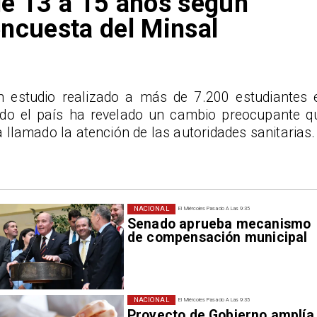
e 13 a 15 años según
ncuesta del Minsal
n estudio realizado a más de 7.200 estudiantes 
odo el país ha revelado un cambio preocupante q
 llamado la atención de las autoridades sanitarias.
NACIONAL
El Miércoles Pasado A Las 9:35
Senado aprueba mecanismo
de compensación municipal
NACIONAL
El Miércoles Pasado A Las 9:35
Proyecto de Gobierno amplía