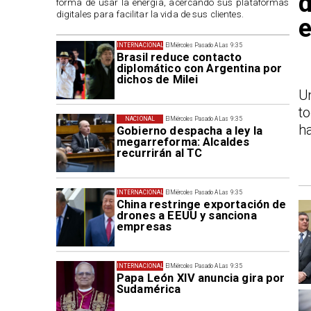
d
forma de usar la energía, acercando sus plataformas
digitales para facilitar la vida de sus clientes.
e
INTERNACIONAL
El Miércoles Pasado A Las 9:35
Brasil reduce contacto
diplomático con Argentina por
dichos de Milei
U
t
NACIONAL
El Miércoles Pasado A Las 9:35
ha
Gobierno despacha a ley la
megarreforma: Alcaldes
recurrirán al TC
INTERNACIONAL
El Miércoles Pasado A Las 9:35
China restringe exportación de
drones a EEUU y sanciona
empresas
INTERNACIONAL
El Miércoles Pasado A Las 9:35
Papa León XIV anuncia gira por
Sudamérica