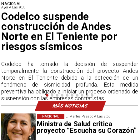
NACIONAL
Ayer A Las 9:35
Lluvias históricas en Chile:
ciudades alcanzan máximos
nunca vistos
r
La Dirección Meteorológica de Chile report
es
acumulados sin precedentes en julio y pronostica lluvia
un
por encima del promedio en agosto.
da
de
MÁS NOTICIAS
NACIONAL
El Martes Pasado A Las 9:55
Ministra de Salud critica
proyecto “Escucha su Corazón”