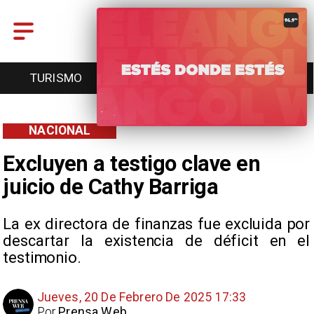
TURISMO
TENDENCIAS
EVENTOS
NACIONAL
Excluyen a testigo clave en
juicio de Cathy Barriga
La ex directora de finanzas fue excluida por
descartar la existencia de déficit en el
testimonio.
Jueves, 20 De Febrero De 2025 17:33
Por
Prensa Web