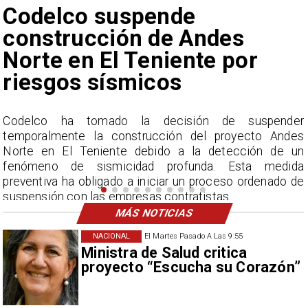
Lluvias históricas en Chile:
ciudades alcanzan máximos
nunca vistos
r
La Dirección Meteorológica de Chile reporta
s
acumulados sin precedentes en julio y pronostica lluvias
n
por encima del promedio en agosto.
a
e
MÁS NOTICIAS
NACIONAL
El Martes Pasado A Las 9:55
Ministra de Salud critica
proyecto “Escucha su Corazón”