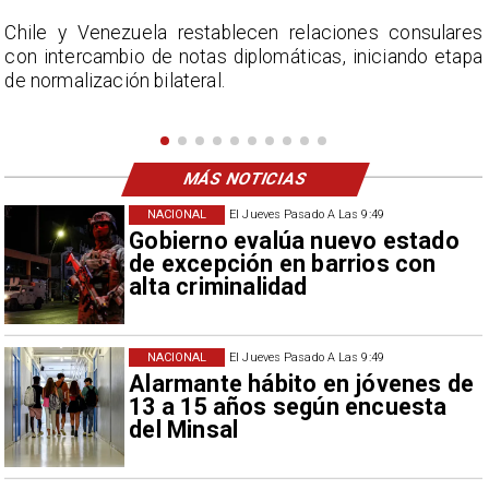
s
La Confederación Nacional de Ferias Libres (ASOF)
a
considera inaceptable que se refieran a Fabiola
Campillai como 'señora de feria', expresión utilizada
como descalificación.
MÁS NOTICIAS
NACIONAL
El Jueves Pasado A Las 9:49
Gobierno evalúa nuevo estado
de excepción en barrios con
alta criminalidad
NACIONAL
El Jueves Pasado A Las 9:49
Alarmante hábito en jóvenes de
13 a 15 años según encuesta
del Minsal