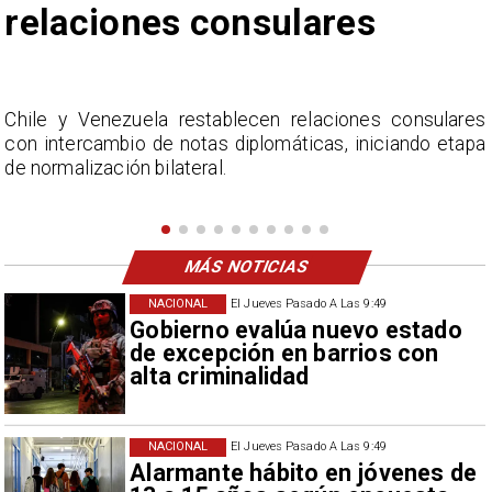
Fabiola Campillai
s
La Confederación Nacional de Ferias Libres (ASOF)
a
considera inaceptable que se refieran a Fabiola
Campillai como 'señora de feria', expresión utilizada
como descalificación.
MÁS NOTICIAS
NACIONAL
El Jueves Pasado A Las 9:49
Gobierno evalúa nuevo estado
de excepción en barrios con
alta criminalidad
NACIONAL
El Jueves Pasado A Las 9:49
Alarmante hábito en jóvenes de