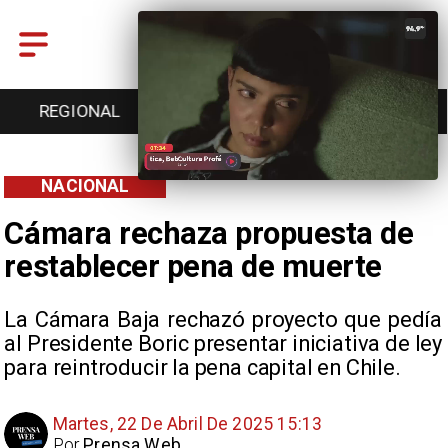
ENTRETENCIÓN
DEPORTES
CULTURA
NACIONAL
Cámara rechaza propuesta de
restablecer pena de muerte
La Cámara Baja rechazó proyecto que pedía
al Presidente Boric presentar iniciativa de ley
para reintroducir la pena capital en Chile.
Martes, 22 De Abril De 2025 15:13
Por
Prensa Web