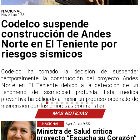
NACIONAL
Hoy A Las 9:35
Lluvias históricas en Chile:
ciudades alcanzan máximos
nunca vistos
r
La Dirección Meteorológica de Chile reporta
s
acumulados sin precedentes en julio y pronostica lluvias
n
por encima del promedio en agosto.
a
e
MÁS NOTICIAS
NACIONAL
Ayer A Las 9:55
Ministra de Salud critica
proyecto “Escucha su Corazón”