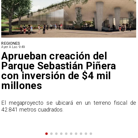
DEPORTES
Ayer A Las 9:49
Claudio Bravo baja la
euforia sobre fichaje de
Vozinha
e
En el programa ESPN F90 Chile, Claudio Bravo ofrece
una visión más moderada sobre las expectativas del
nuevo refuerzo albo, Vozinha.