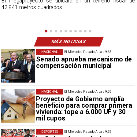
e
En el programa ESPN F90 Chile, Claudio Bravo ofrece
una visión más moderada sobre las expectativas del
nuevo refuerzo albo, Vozinha.
MÁS NOTICIAS
NACIONAL
El Miércoles Pasado A Las 9:35
Senado aprueba mecanismo de
compensación municipal
NACIONAL
El Miércoles Pasado A Las 9:35
Proyecto de Gobierno amplía
beneficio para comprar primera
vivienda: tope a 6.000 UF y 30
mil cupos
DEPORTES
El Miércoles Pasado A Las 9:35