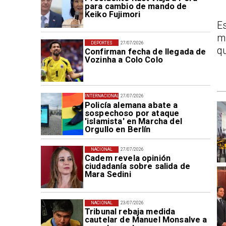
para cambio de mando de
Keiko Fujimori
E
m
DEPORTES
27/07/2026
qu
Confirman fecha de llegada de
Vozinha a Colo Colo
INTERNACIONAL
27/07/2026
Policía alemana abate a
sospechoso por ataque
'islamista' en Marcha del
Orgullo en Berlín
NACIONAL
27/07/2026
Cadem revela opinión
ciudadanía sobre salida de
Mara Sedini
NACIONAL
23/07/2026
Tribunal rebaja medida
cautelar de Manuel Monsalve a