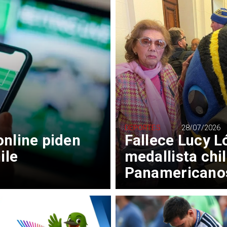
DEPORTES
28/07/2026
nline piden
Fallece Lucy L
ile
medallista chi
Panamericano