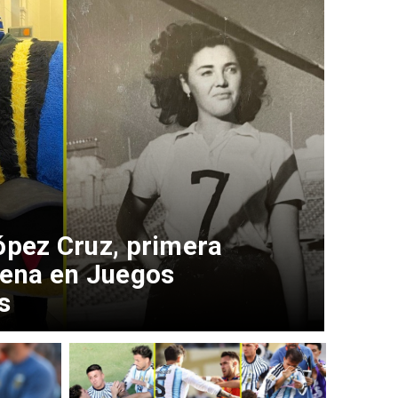
ópez Cruz, primera
lena en Juegos
s