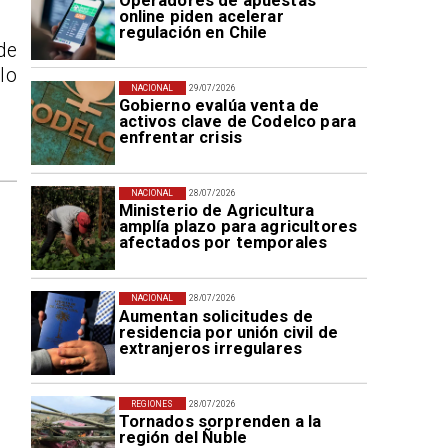
Operadores de apuestas
online piden acelerar
regulación en Chile
de
lo
NACIONAL
29/07/2026
Gobierno evalúa venta de
activos clave de Codelco para
enfrentar crisis
NACIONAL
28/07/2026
Ministerio de Agricultura
amplía plazo para agricultores
afectados por temporales
NACIONAL
28/07/2026
Aumentan solicitudes de
residencia por unión civil de
extranjeros irregulares
REGIONES
28/07/2026
Tornados sorprenden a la
región del Ñuble