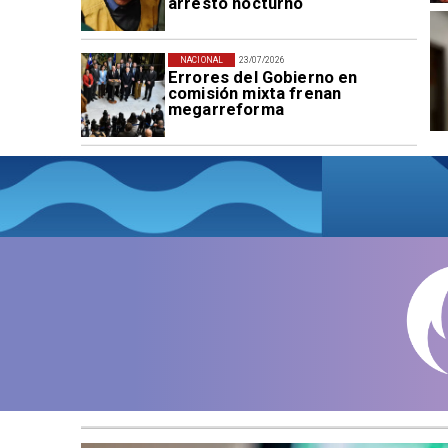
arresto nocturno
NACIONAL
23/07/2026
Errores del Gobierno en
comisión mixta frenan
megarreforma