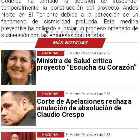
r
La Dirección Meteorológica de Chile reporta
s
acumulados sin precedentes en julio y pronostica lluvias
n
por encima del promedio en agosto.
a
e
MÁS NOTICIAS
NACIONAL
El Martes Pasado A Las 9:55
Ministra de Salud critica
proyecto “Escucha su Corazón”
NACIONAL
El Martes Pasado A Las 9:55
Corte de Apelaciones rechaza
anulación de absolución de
Claudio Crespo
NACIONAL
El Martes Pasado A Las 9:55