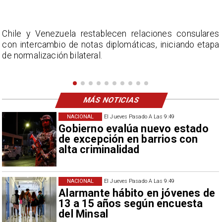
s
La Confederación Nacional de Ferias Libres (ASOF)
a
considera inaceptable que se refieran a Fabiola
Campillai como 'señora de feria', expresión utilizada
como descalificación.
MÁS NOTICIAS
NACIONAL
El Jueves Pasado A Las 9:49
Gobierno evalúa nuevo estado
de excepción en barrios con
alta criminalidad
NACIONAL
El Jueves Pasado A Las 9:49
Alarmante hábito en jóvenes de
13 a 15 años según encuesta
del Minsal