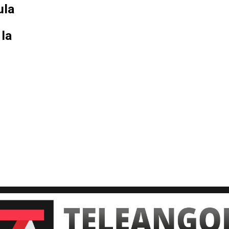
ula
 la