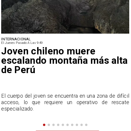
NACIONAL
El Jueves Pasado A Las 9:49
Ministro Quiroz detalla
megarreforma tras cadena
nacional de Kast
l
El ministro de Hacienda, Jorge Quiroz, explica los
e
alcances de la megarreforma luego de la cadena
nacional de José Antonio Kast, incluyendo el inicio de
sus efectos y la defensa de medidas económicas como
la rebaja de impuestos.