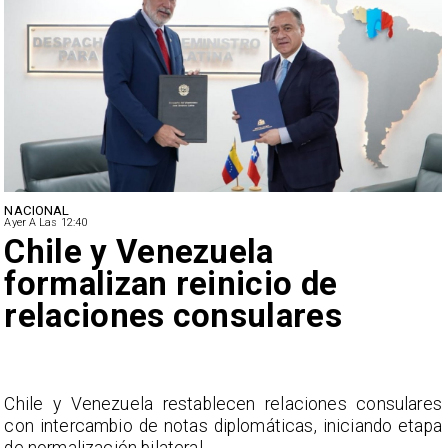
NACIONAL
Ayer A Las 12:40
Feriantes rechazan dichos
de Camila Flores sobre
Fabiola Campillai
es
La Confederación Nacional de Ferias Libres (ASOF
pa
considera inaceptable que se refieran a Fabiol