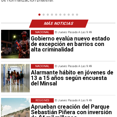
Campillai como 'señora de feria', expresión utilizad
como descalificación.
MÁS NOTICIAS
NACIONAL
El Jueves Pasado A Las 9:49
Gobierno evalúa nuevo estado
de excepción en barrios con
alta criminalidad
NACIONAL
El Jueves Pasado A Las 9:49
Alarmante hábito en jóvenes de
13 a 15 años según encuesta
del Minsal
REGIONES
El Jueves Pasado A Las 9:49
Aprueban creación del Parque
Sebastián Piñera con inversión