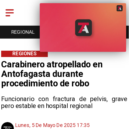
L
ENTRETENCIÓN
DEPORTES
CULTURA
REGIONES
Carabinero atropellado en
Antofagasta durante
procedimiento de robo
Funcionario con fractura de pelvis, grave
pero estable en hospital regional
Lunes, 5 De Mayo De 2025 17:35