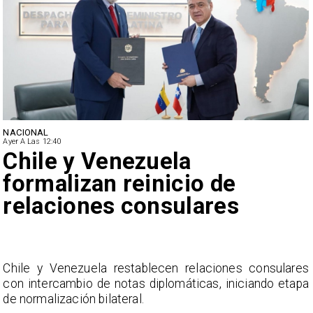
NACIONAL
Ayer A Las 12:40
Feriantes rechazan dichos
de Camila Flores sobre
Fabiola Campillai
s
La Confederación Nacional de Ferias Libres (ASOF)
a
considera inaceptable que se refieran a Fabiola
Campillai como 'señora de feria', expresión utilizada