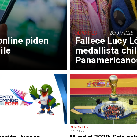
DEPORTES
28/07/2026
nline piden
Fallece Lucy L
ile
medallista chi
Panamericano
DEPORTES
21/07/2026