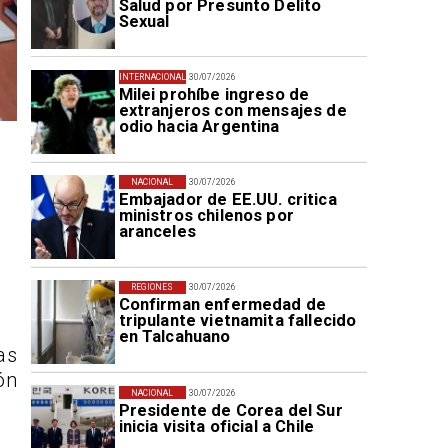
Salud por Presunto Delito
Sexual
INTERNACIONAL
30/07/2026
Milei prohíbe ingreso de
extranjeros con mensajes de
odio hacia Argentina
NACIONAL
30/07/2026
Embajador de EE.UU. critica
ministros chilenos por
aranceles
REGIONES
30/07/2026
Confirman enfermedad de
tripulante vietnamita fallecido
en Talcahuano
as
ón
NACIONAL
30/07/2026
Presidente de Corea del Sur
inicia visita oficial a Chile