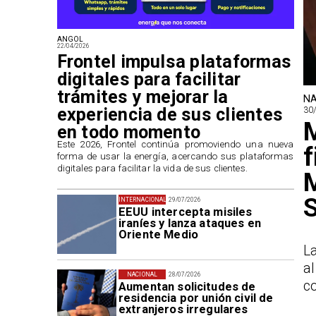
ANGOL
22/04/2026
Frontel impulsa plataformas
digitales para facilitar
trámites y mejorar la
NA
experiencia de sus clientes
30
M
en todo momento
​Este 2026, Frontel continúa promoviendo una nueva
f
forma de usar la energía, acercando sus plataformas
digitales para facilitar la vida de sus clientes.
M
S
INTERNACIONAL
29/07/2026
EEUU intercepta misiles
iraníes y lanza ataques en
Oriente Medio
La
a
NACIONAL
28/07/2026
co
Aumentan solicitudes de
residencia por unión civil de
extranjeros irregulares