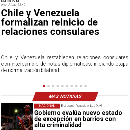
NACIONAL
Ayer A Las 12:40
Feriantes rechazan dichos
de Camila Flores sobre
Fabiola Campillai
s
La Confederación Nacional de Ferias Libres (ASOF)
a
considera inaceptable que se refieran a Fabiola
Campillai como 'señora de feria', expresión utilizada
como descalificación.
MÁS NOTICIAS
NACIONAL
El Jueves Pasado A Las 9:49
Gobierno evalúa nuevo estado
de excepción en barrios con
alta criminalidad