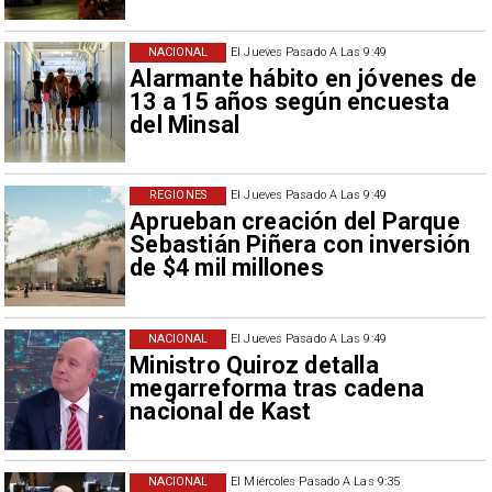
NACIONAL
El Jueves Pasado A Las 9:49
Alarmante hábito en jóvenes de
13 a 15 años según encuesta
del Minsal
REGIONES
El Jueves Pasado A Las 9:49
Aprueban creación del Parque
Sebastián Piñera con inversión
de $4 mil millones
NACIONAL
El Jueves Pasado A Las 9:49
Ministro Quiroz detalla
megarreforma tras cadena
nacional de Kast
NACIONAL
El Miércoles Pasado A Las 9:35