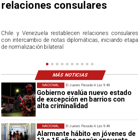
Fabiola Campillai
s
La Confederación Nacional de Ferias Libres (ASOF)
a
considera inaceptable que se refieran a Fabiola
Campillai como 'señora de feria', expresión utilizada
como descalificación.
MÁS NOTICIAS
NACIONAL
El Jueves Pasado A Las 9:49
Gobierno evalúa nuevo estado
de excepción en barrios con
alta criminalidad
NACIONAL
El Jueves Pasado A Las 9:49
Alarmante hábito en jóvenes de