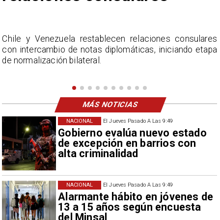
s
La Confederación Nacional de Ferias Libres (ASOF)
a
considera inaceptable que se refieran a Fabiola
Campillai como 'señora de feria', expresión utilizada
como descalificación.
MÁS NOTICIAS
NACIONAL
El Jueves Pasado A Las 9:49
Gobierno evalúa nuevo estado
de excepción en barrios con
alta criminalidad
NACIONAL
El Jueves Pasado A Las 9:49
Alarmante hábito en jóvenes de
13 a 15 años según encuesta
del Minsal